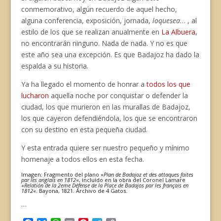
conmemorativo, algún recuerdo de aquel hecho,
alguna conferencia, exposición, jornada,
loquesea
… , al
estilo de los que se realizan anualmente en
La Albuera
,
no encontrarán ninguno. Nada de nada. Y no es que
este año sea una excepción. Es que Badajoz ha dado la
espalda a su historia.
Ya ha llegado el momento de honrar a
todos los que
lucharon
aquella noche por conquistar o defender la
ciudad, los que murieron en las murallas de Badajoz,
los que cayeron defendiéndola, los que se encontraron
con su destino en esta pequeña ciudad.
Y esta entrada quiere ser nuestro pequeño y mínimo
homenaje a todos ellos en esta fecha.
Imagen: Fragmento del plano «
Plan de Badajoz et des attaques faites
par les anglais en 1812
«, incluido en la obra del Coronel Lamare
«
Relatión de la 2eme Défense de la Place de Badajos par les français en
1812
«. Bayona, 1821. Archivo de 4 Gatos.
…