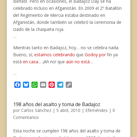
Belfast. Pero en ocasiones, el Badajoz Day se ha
celebrado incluso en Afganistán. En 2009 el 2º Batallón
del Regimeinto de Mercia estaba destinado en
Afganistán, donde también se celebró la ceremonia de
izado de la chaqueta roja.
…
Mientras tanto en Badajoz, hoy… no se celebra nada.
Bueno, sí,
estamos celebrando
que
Godoy por
fin ya
está
en casa
… ¡Ah no! que
aún no está
…
…
F
B
W
E
P
T
C
a
l
h
m
i
e
o
c
u
a
a
n
l
p
e
e
t
i
t
e
y
198 años del asalto y toma de Badajoz
b
s
s
l
e
g
L
por
Carlos Sánchez
|
5 abril, 2010
|
Efemérides
|
0
o
k
A
r
r
i
Comentarios
o
y
p
e
a
n
k
p
s
m
k
Esta noche se cumplen 198 años del asalto y toma de
t