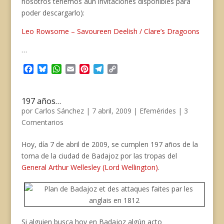
nosotros tenemos aún invitaciones disponibles para
poder descargarlo):
Leo Rowsome – Savoureen Deelish / Clare’s Dragoons
…
F
B
W
E
P
T
C
a
l
h
m
i
e
o
c
u
a
a
n
l
p
e
e
t
i
t
e
y
197 años…
b
s
s
l
e
g
L
por
Carlos Sánchez
|
7 abril, 2009
|
Efemérides
|
3
o
k
A
r
r
i
Comentarios
o
y
p
e
a
n
k
p
s
m
k
Hoy, día 7 de abril de 2009, se cumplen 197 años de la
t
toma de la ciudad de Badajoz por las tropas del
General Arthur Wellesley (Lord Wellington)
.
Si alguien busca hoy en Badajoz algún acto