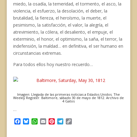
miedo, la osadía, la temeridad, el tormento, el asco, la
violencia, el esfuerzo, la desolación, el deber, la
brutalidad, la fiereza, el heroísmo, la muerte, el
pesimismo, la satisfacción, el valor, la alegría, el
atrevimiento, la cólera, el desaliento, el empuje, el
exterminio, el honor, el optimismo, la saña, el terror, la
indefensión, la maldad… en definitiva, el ser humano en
circunstancias extremas.
Para todos ellos hoy nuestro recuerdo…
Imagen: Llegada de las primeras noticias a Estados Unidos. The
Weekly Register. Baltimore, sábado 30 de mayo de 1812. Archivo de
4 Gatos
…
F
B
W
E
P
T
C
a
l
h
m
i
e
o
c
u
a
a
n
l
p