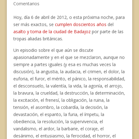
o
k
A
r
r
i
Comentarios
o
y
p
e
a
n
k
p
s
m
k
Hoy, día 6 de abril de 2012, o esta próxima noche, para
t
ser más exactos, se
cumplen doscientos años
del
asalto y toma de la ciudad de Badajoz
por parte de las
tropas aliadas británicas.
Un episodio sobre el que aún se discute
apasionadamente y en el que se mezclaron, aunque no
siempre a partes iguales (y esa es muchas veces la
discusión), la angustia, la audacia, el crimen, el dolor, la
euforia, el furor, el mérito, el pánico, la responsabilidad,
el desconsuelo, la valentía, la vida, la agonía, el arrojo,
la bravura, la crueldad, la destrucción, la determinación,
la excitación, el frenesí, la obligación, la ruina, la
tensión, el asombro, la cobardía, la decisión, la
devastación, el espanto, la furia, el ímpetu, la
obediencia, la resolución, la supervivencia, el
vandalismo, el ardor, la barbarie, el coraje, el
desánimo, el entusiasmo, la ferocidad, el horror, el