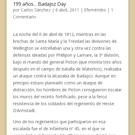
e
e
t
i
t
e
y
199 años… Badajoz Day
b
s
s
l
e
g
L
por
Carlos Sánchez
|
6 abril, 2011
|
Efemérides
|
1
o
k
A
r
r
i
Comentario
o
y
p
e
a
n
k
p
s
m
k
t
La noche del 6 de abril de 1812, mientras en las
brechas de Santa María y la Trinidad las divisiones de
Wellington se estrellaban una y otra vez contra las
defensas ideadas por Phillipon y Lamare, la 3ª división,
bajo el mando del general Picton (que moriría tres años
después en el campo de batalla de Waterloo), realizaba
un ataque contra la alcazaba de Badajoz. Aunque en
principio estuvo planeado como un ataque de
distracción, los hombres de Picton consiguieron escalar
los muros del recinto fortificado, pese a la feroz
resistencia de los soldados del regimiento de Hesse
D’Armstadt.
Uno de los regimientos que participaron en esa
escalada fue el de Infantería nº 45, en el que se