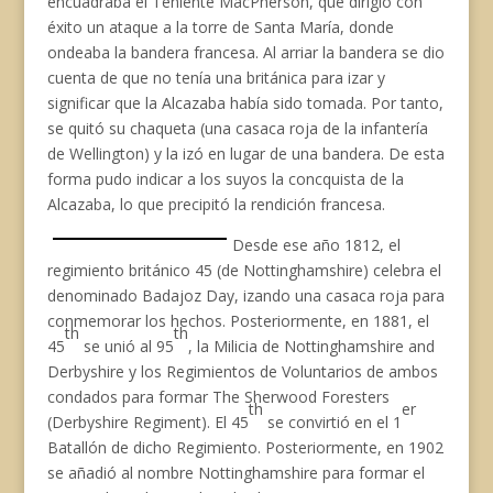
encuadraba el Teniente MacPherson, que dirigió con
éxito un ataque a la torre de Santa María, donde
ondeaba la bandera francesa. Al arriar la bandera se dio
cuenta de que no tenía una británica para izar y
significar que la Alcazaba había sido tomada. Por tanto,
se quitó su chaqueta (una casaca roja de la infantería
de Wellington) y la izó en lugar de una bandera. De esta
forma pudo indicar a los suyos la concquista de la
Alcazaba, lo que precipitó la rendición francesa.
Desde ese año 1812, el
regimiento británico 45 (de Nottinghamshire) celebra el
denominado Badajoz Day, izando una casaca roja para
conmemorar los hechos. Posteriormente, en 1881, el
th
th
45
se unió al 95
, la Milicia de Nottinghamshire and
Derbyshire y los Regimientos de Voluntarios de ambos
condados para formar The Sherwood Foresters
th
er
(Derbyshire Regiment). El 45
se convirtió en el 1
Batallón de dicho Regimiento. Posteriormente, en 1902
se añadió al nombre Nottinghamshire para formar el