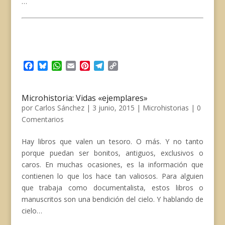
…
F
B
W
E
P
T
C
a
l
h
m
i
e
o
c
u
a
a
n
l
p
e
e
t
i
t
e
y
Microhistoria: Vidas «ejemplares»
b
s
s
l
e
g
L
por
Carlos Sánchez
|
3 junio, 2015
|
Microhistorias
|
0
o
k
A
r
r
i
Comentarios
o
y
p
e
a
n
k
p
s
m
k
Hay libros que valen un tesoro. O más. Y no tanto
t
porque puedan ser bonitos, antiguos, exclusivos o
caros. En muchas ocasiones, es la información que
contienen lo que los hace tan valiosos. Para alguien
que trabaja como documentalista, estos libros o
manuscritos son una bendición del cielo. Y hablando de
cielo…