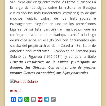
Si hubiera que elegir entre todos los libros publicados a
lo largo de los siglos sobre la historia de Badajoz
cuáles son los más importantes, estoy seguro de que
muchos, quizás todos, de los historiadores e
investigadores elegirían en uno de los primerísimos
lugares de su lista particular el manuscrito que un
canónigo de la Catedral de Badajoz escribió a lo largo
de muchos años en el siglo XVII con documentos que
sacaba del propio archivo de la Catedral. Una labor de
auténtico documentalista. El canónigo se llamaba Juan
Solano de Figueroa (1610-1684), y su obra la tituló
Historia Eclesiástica de la Çiudad y Obispado de
Badajoz. Sus Obispos. Con la memoria de muchos
varones ilustres en santidad, sus hijos y naturales
.
(más…)
F
B
W
E
P
T
C
a
l
h
m
i
e
o