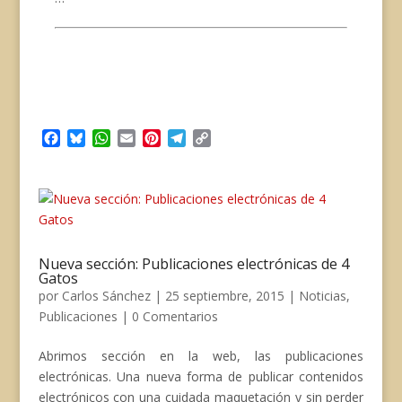
F
B
W
E
P
T
C
a
l
h
m
i
e
o
c
u
a
a
n
l
p
e
e
t
i
t
e
y
b
s
s
l
e
g
L
o
k
A
r
r
i
o
y
p
e
a
n
Nueva sección: Publicaciones electrónicas de 4
k
p
s
m
k
Gatos
t
por
Carlos Sánchez
|
25 septiembre, 2015
|
Noticias
,
Publicaciones
|
0 Comentarios
Abrimos sección en la web, las publicaciones
electrónicas. Una nueva forma de publicar contenidos
electrónicos con una cuidada maquetación y sin perder