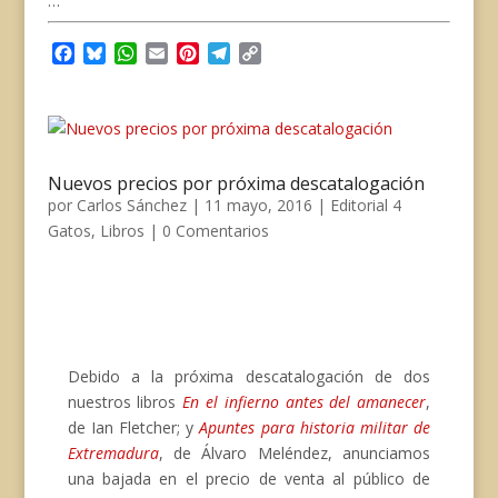
…
F
B
W
E
P
T
C
a
l
h
m
i
e
o
c
u
a
a
n
l
p
e
e
t
i
t
e
y
b
s
s
l
e
g
L
o
k
A
r
r
i
Nuevos precios por próxima descatalogación
o
y
p
e
a
n
por
Carlos Sánchez
|
11 mayo, 2016
|
Editorial 4
k
p
s
m
k
t
Gatos
,
Libros
|
0 Comentarios
Debido a la próxima descatalogación de dos
nuestros libros
En el infierno antes del amanecer
,
de Ian Fletcher; y
Apuntes para historia militar de
Extremadura
, de Álvaro Meléndez, anunciamos
una bajada en el precio de venta al público de