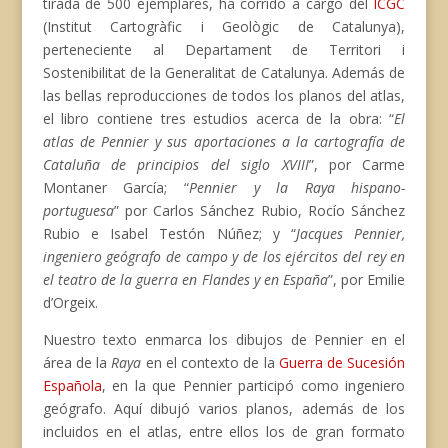
tirada de 500 ejemplares, ha corrido a cargo del
ICGC
(Institut Cartogràfic i Geològic de Catalunya),
perteneciente al Departament de Territori i
Sostenibilitat de la Generalitat de Catalunya. Además de
las bellas reproducciones de todos los planos del atlas,
el libro contiene tres estudios acerca de la obra: “
El
atlas de Pennier y sus aportaciones a la cartografía de
Cataluña de principios del siglo XVIII
”, por Carme
Montaner García; “
Pennier y la Raya hispano-
portuguesa
” por Carlos Sánchez Rubio, Rocío Sánchez
Rubio e Isabel Testón Núñez; y “
Jacques Pennier,
ingeniero geógrafo de campo y de los ejércitos del rey en
el teatro de la guerra en Flandes y en España
”, por Emilie
d’Orgeix.
Nuestro texto enmarca los dibujos de Pennier en el
área de la
Raya
en el contexto de la
Guerra de Sucesión
Española
, en la que Pennier participó como ingeniero
geógrafo. Aquí dibujó varios planos, además de los
incluidos en el atlas, entre ellos los de gran formato