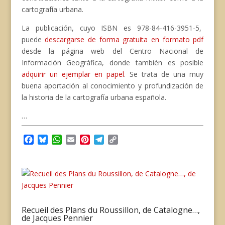
cartografía urbana.
La publicación, cuyo ISBN es 978-84-416-3951-5,
puede
descargarse de forma gratuita en formato pdf
desde la página web del Centro Nacional de
Información Geográfica, donde también es posible
adquirir un ejemplar en papel
. Se trata de una muy
buena aportación al conocimiento y profundización de
la historia de la cartografía urbana española.
…
F
B
W
E
P
T
C
a
l
h
m
i
e
o
c
u
a
a
n
l
p
e
e
t
i
t
e
y
b
s
s
l
e
g
L
o
k
A
r
r
i
o
y
p
e
a
n
Recueil des Plans du Roussillon, de Catalogne…,
k
p
s
m
k
de Jacques Pennier
t