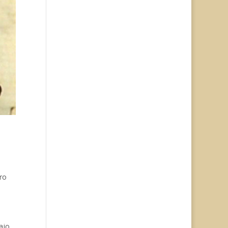
ero
ajo