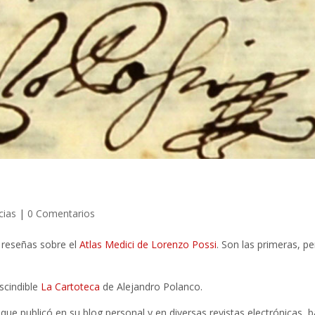
cias
|
0 Comentarios
 reseñas sobre el
Atlas Medici de Lorenzo Possi
. Son las primeras, p
scindible
La Cartoteca
de Alejandro Polanco.
e publicó en su blog personal y en diversas revistas electrónicas, b