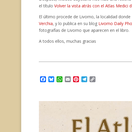
el título
Volver la vista atrás con el Atlas Medici
El último procede de Livorno, la localidad don
Verchia
, y lo publica en su blog
Livorno Daily Ph
fotografías de Livorno que aparecen en el libro.
A todos ellos, muchas gracias
F
B
W
E
P
T
C
a
l
h
m
i
e
o
c
u
a
a
n
l
p
e
e
t
i
t
e
y
b
s
s
l
e
g
L
o
k
A
r
r
i
o
y
p
e
a
n
k
p
s
m
k
t