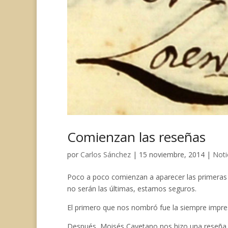
o
y
p
e
a
n
k
p
s
m
k
t
Comienzan las reseñas
por
Carlos Sánchez
|
15 noviembre, 2014
|
Noti
Poco a poco comienzan a aparecer las primeras
no serán las últimas, estamos seguros.
El primero que nos nombró fue la siempre impre
Después, Moisés Cayetano nos hizo una reseña qu