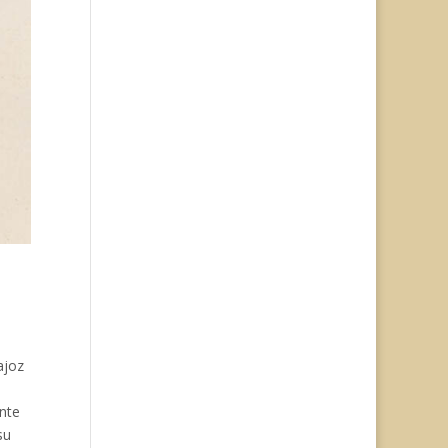
ajoz
ente
su