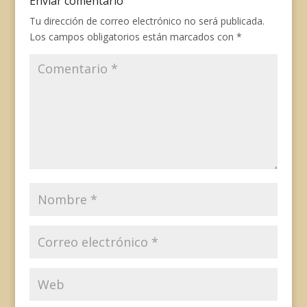
Enviar comentario
k
p
s
m
k
t
Tu dirección de correo electrónico no será publicada.
Los campos obligatorios están marcados con
*