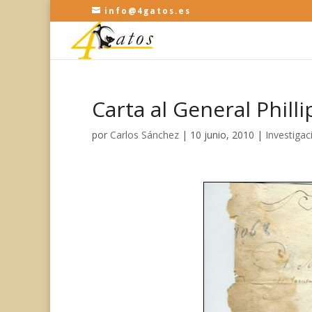
info@4gatos.es
Carta al General Phill
por
Carlos Sánchez
|
10 junio, 2010
|
Investigac