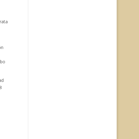
rata
ón
abo
ad
8