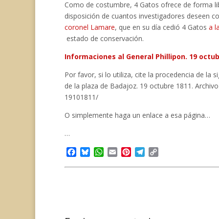
Como de costumbre, 4 Gatos ofrece de forma lib
disposición de cuantos investigadores deseen c
coronel Lamare
, que en su día cedió 4 Gatos
a l
estado de conservación.
Informaciones al General Phillipon. 19 octu
Por favor, si lo utiliza, cite la procedencia de l
de la plaza de Badajoz. 19 octubre 1811. Archivo
19101811/
O simplemente haga un enlace a esa página…
…
F
B
W
E
P
T
C
a
l
h
m
i
e
o
c
u
a
a
n
l
p
e
e
t
i
t
e
y
b
s
s
l
e
g
L
o
k
A
r
r
i
o
y
p
e
a
n