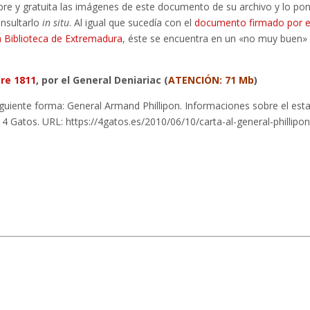
re y gratuita las imágenes de este documento de su archivo y lo po
onsultarlo
in situ
. Al igual que sucedía con el
documento firmado por e
a Biblioteca de Extremadura
, éste se encuentra en un «no muy buen»
bre 1811
, por el General Deniariac (
ATENCIÓN: 71 Mb
)
a siguiente forma: General Armand Phillipon. Informaciones sobre el est
 4 Gatos. URL: https://4gatos.es/2010/06/10/carta-al-general-phillipon