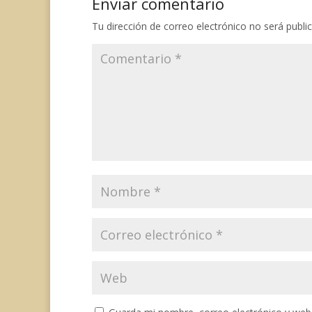
Enviar comentario
k
p
s
m
k
t
Tu dirección de correo electrónico no será publi