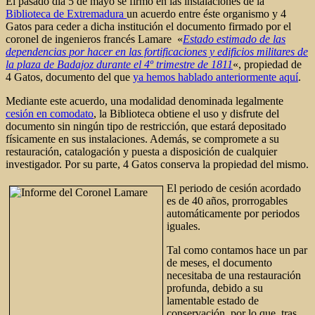
El pasado día 5 de mayo se firmó en las instalaciones de la
Biblioteca de Extremadura
un acuerdo entre éste organismo y 4
Gatos para ceder a dicha institución el documento firmado por el
coronel de ingenieros francés Lamare «
Estado estimado de las
dependencias por hacer en las fortificaciones y edificios militares de
la plaza de Badajoz durante el 4º trimestre de 1811
«, propiedad de
4 Gatos, documento del que
ya hemos hablado anteriormente aquí
.
Mediante este acuerdo, una modalidad denominada legalmente
cesión en comodato
, la Biblioteca obtiene el uso y disfrute del
documento sin ningún tipo de restricción, que estará depositado
físicamente en sus instalaciones. Además, se compromete a su
restauración, catalogación y puesta a disposición de cualquier
investigador. Por su parte, 4 Gatos conserva la propiedad del mismo.
El periodo de cesión acordado
es de 40 años, prorrogables
automáticamente por periodos
iguales.
Tal como contamos hace un par
de meses, el documento
necesitaba de una restauración
profunda, debido a su
lamentable estado de
conservación, por lo que, tras