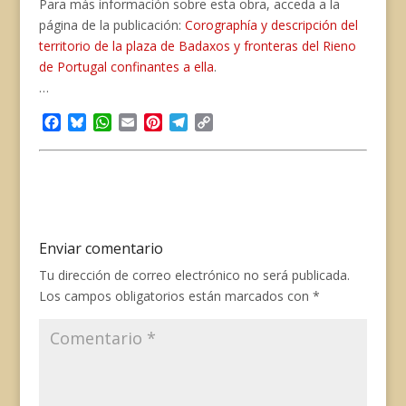
Para más información sobre esta obra, acceda a la
página de la publicación:
Corographía y descripción del
territorio de la plaza de Badaxos y fronteras del Rieno
de Portugal confinantes a ella
.
…
F
B
W
E
P
T
C
a
l
h
m
i
e
o
c
u
a
a
n
l
p
e
e
t
i
t
e
y
b
s
s
l
e
g
L
o
k
A
r
r
i
o
y
p
e
a
n
Enviar comentario
k
p
s
m
k
t
Tu dirección de correo electrónico no será publicada.
Los campos obligatorios están marcados con
*