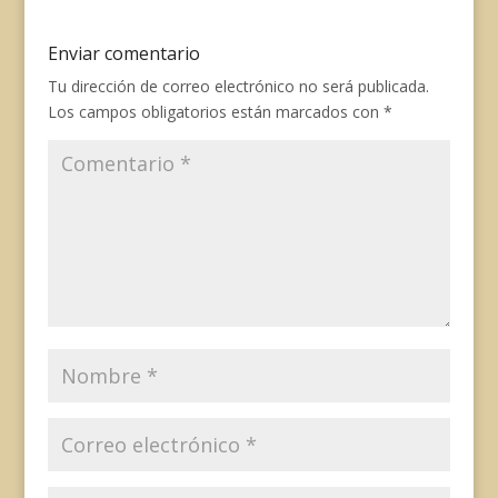
o
k
A
r
r
i
o
y
p
e
a
n
Enviar comentario
k
p
s
m
k
t
Tu dirección de correo electrónico no será publicada.
Los campos obligatorios están marcados con
*