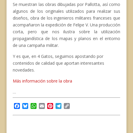
Se muestran las obras dibujadas por Pallotta, así como
algunos de los originales utilizados para realizar sus
diseños, obra de los ingenieros militares franceses que
acompañaron la expedición de Felipe V. Una producción
corta, pero que nos ilustra sobre la utilización
propagandística de los mapas y planos en el entorno
de una campaña militar.
Y es que, en 4 Gatos, seguimos apostando por
contenidos de calidad que aportan interesantes
novedades.
Más información sobre la obra
…
F
B
W
E
P
T
C
a
l
h
m
i
e
o
c
u
a
a
n
l
p
e
e
t
i
t
e
y
b
s
s
l
e
g
L