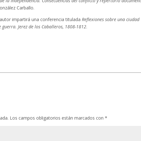
de la Independencia. Consecuencias del conflicto y repertorio document
onzález Carballo.
 autor impartirá una conferencia titulada
Reflexiones sobre una ciudad
 guerra. Jerez de los Caballeros, 1808-1812
.
cada.
Los campos obligatorios están marcados con
*