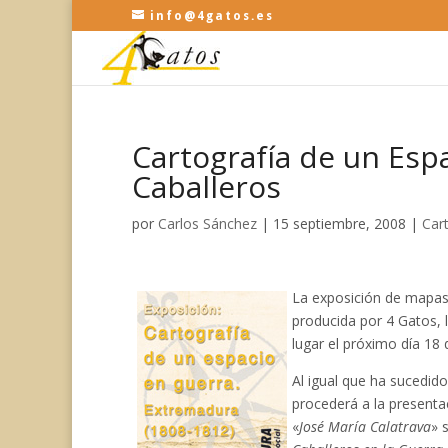
info@4gatos.es
Cartografía de un Espa
Caballeros
por
Carlos Sánchez
|
15 septiembre, 2008
|
Car
La exposición de mapas
producida por 4 Gatos, l
lugar el próximo día 18
Al igual que ha sucedido
procederá a la presenta
«
José María Calatrava
» 