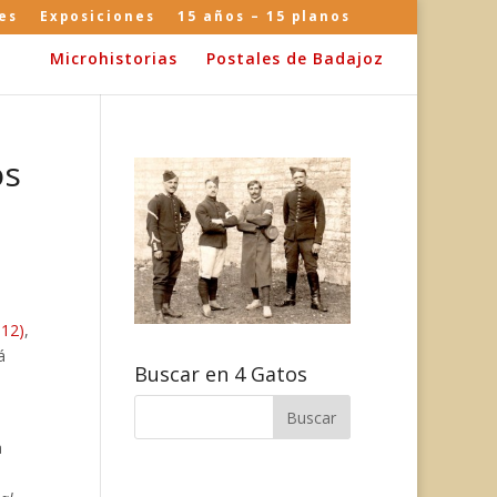
es
Exposiciones
15 años – 15 planos
Microhistorias
Postales de Badajoz
os
812)
,
á
Buscar en 4 Gatos
a