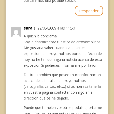
buscaremos una posible solución.
Responder
sara
el 22/05/2009 a las 11:50
A quien le concierna:
Soy la dnamizadora turistica de arroyomolinos.
Me gustaria saber cuando va a ser esa
exposcion en arroyomolinos porque a fecha de
hoy no he tenido nnguna noticia acerca de esta
exposcion.Si pudierais informarme por favor.
Deciros tambien que poseo muchanformacion
acerca de la batalla de arroyomolinos
(cartografia, cartas, etc…) si os nteresa tenerla
en vuestra pagina contactar conmgo en a
direccion que os he dejado.
Puede que tambien vosotros podais aportarme
mas informacon que quiizas yo no tenga de