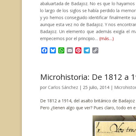
abaluartada de Badajoz. No es que lo hayamos d
lo largo de los siglos se había perdido la memori
y yo hemos conseguido identificar finalmente s
aunque esta vez no de Badajoz. Y nos encontram
Badajoz. Un elemento que además exigía el ma
empecemos por el principio…
(más…)
F
B
W
E
P
T
C
a
l
h
m
i
e
o
c
u
a
a
n
l
p
e
e
t
i
t
e
y
Microhistoria: De 1812 a 
b
s
s
l
e
g
L
o
k
A
r
r
i
o
y
p
e
a
n
por
Carlos Sánchez
|
25 julio, 2014
|
Microhisto
k
p
s
m
k
t
De 1812 a 1914, del asalto británico de Badajoz
Pero ¿tienen algo que ver? Pues claro, todo en e