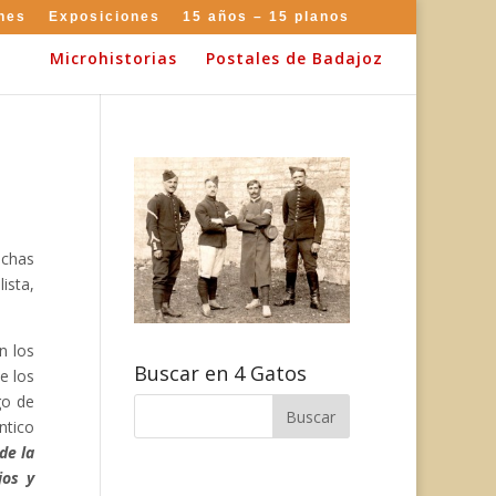
nes
Exposiciones
15 años – 15 planos
Microhistorias
Postales de Badajoz
uchas
ista,
n los
Buscar en 4 Gatos
e los
go de
ntico
de la
jos y