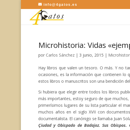
info@4gatos.es
Microhistoria: Vidas «ejem
por
Carlos Sánchez
|
3 junio, 2015
|
Microhistor
Hay libros que valen un tesoro. O más. Y no ta
ocasiones, es la información que contienen lo 
estos libros o manuscritos son una bendición del
Si hubiera que elegir entre todos los libros publ
más importantes, estoy seguro de que muchos, qu
primerísimos lugares de su lista particular el m
muchos años en el siglo XVII con documentos 
documentalista. El canónigo se llamaba Juan Sola
Çiudad y Obispado de Badajoz. Sus Obispos. 