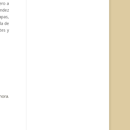
ero a
éndez
apas,
la de
tes y
hora.