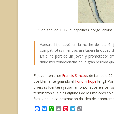
El 9 de abril de 1812, el capellán George Jenkin
Vuestro hijo cayó en la noche del día 6,
compatriotas mientras asaltaban la ciudad de
En él he perdido un joven y prometedor am
darle mis condolencias en la gran pérdida qu
El joven teniente
Francis Simcoe
, de tan solo 20
posiblemente guiando el
Forlorn hope
[eng]. Por
diversas fuentes) yacían amontonados en los foso
terminaron sus días algunos de los mejores sold
filas. Una única descripción da idea del panorama
F
B
W
E
P
T
C
a
l
h
m
i
e
o