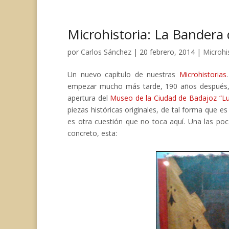
c
u
a
a
n
l
p
e
e
t
i
t
e
y
Microhistoria: La Bandera
b
s
s
l
e
g
L
o
k
A
r
r
i
o
y
p
e
a
n
por
Carlos Sánchez
|
20 febrero, 2014
|
Microhi
k
p
s
m
k
t
Un nuevo capítulo de nuestras
Microhistorias
empezar mucho más tarde, 190 años después, e
apertura del
Museo de la Ciudad de Badajoz “Lu
piezas históricas originales, de tal forma que 
es otra cuestión que no toca aquí. Una las po
concreto, esta: