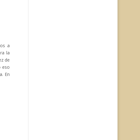
mos a
ra la
ez de
o eso
a. En