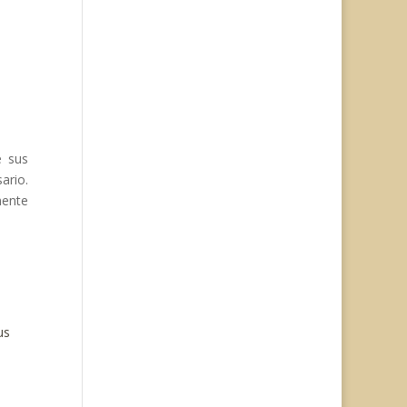
e sus
ario.
mente
us