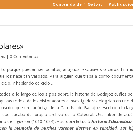
Contenido de 4 Gatos:
Publicacio
plares»
ias
|
0 Comentarios
nto porque puedan ser bonitos, antiguos, exclusivos o caros. En m
que los hace tan valiosos. Para alguien que trabaja como documental
 cielo. Y hablando de cielo…
icados a lo largo de los siglos sobre la historia de Badajoz cuáles so
izás todos, de los historiadores e investigadores elegirían en uno d
anuscrito que un canónigo de la Catedral de Badajoz escribió a lo lar
que sacaba del propio archivo de la Catedral. Una labor de auté
no de Figueroa (1610-1684), y su obra la tituló
Historia Eclesiástica 
Con la memoria de muchos varones ilustres en santidad, sus hi