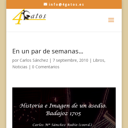
info@4gatos.es
En un par de semanas…
por
Carlos Sánchez
|
7 septiembre, 2010
|
Libros
,
Noticias
|
0 Comentarios