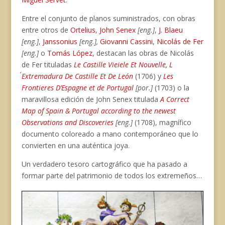
Entre el conjunto de planos suministrados, con obras
entre otros de
Ortelius
,
John Senex
[eng.]
,
J. Blaeu
[eng.]
,
Janssonius
[eng.],
Giovanni Cassini
,
Nicolás de Fer
[eng.]
o
Tomás López
, destacan las obras de Nicolás
de Fer tituladas
Le Castille Vieiele Et Nouvelle, L
´Extremadura De Castille Et De León
(1706) y
Les
Frontieres D’Espagne et de Portugal
[por.]
(1703) o la
maravillosa edición de John Senex titulada
A Correct
Map of Spain & Portugal according to the newest
Observations and Discoveries
[eng.]
(1708), magnífico
documento coloreado a mano contemporáneo que lo
convierten en una auténtica joya.
Un verdadero tesoro cartográfico que ha pasado a
formar parte del patrimonio de todos los extremeños…