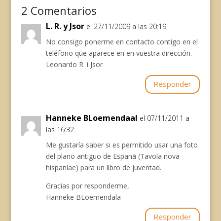
o
y
p
e
a
n
2 Comentarios
k
p
s
m
k
L. R. y Jsor
el 27/11/2009 a las 20:19
t
No consigo ponerme en contacto contigo en el
teléfono que aparece en en vuestra dirección.
Leonardo R. i Jsor
Responder
Hanneke BLoemendaal
el 07/11/2011 a
las 16:32
Me gustaría saber si es permitido usar una foto
del plano antiguo de Espanã (Tavola nova
hispaniae) para un libro de juventad.
Gracias por responderme,
Hanneke BLoemendala
Responder