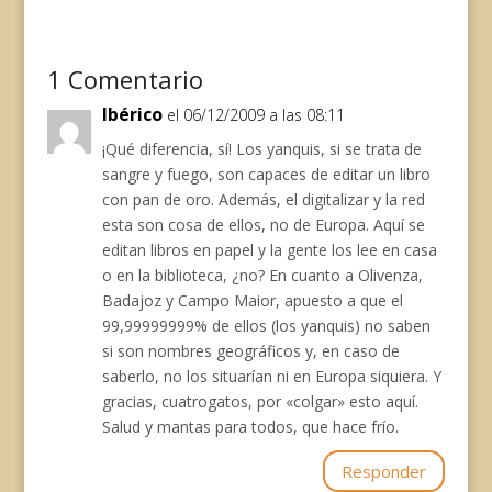
e
e
t
i
t
e
y
b
s
s
l
e
g
L
o
k
A
r
r
i
o
y
p
e
a
n
1 Comentario
k
p
s
m
k
Ibérico
el 06/12/2009 a las 08:11
t
¡Qué diferencia, sí! Los yanquis, si se trata de
sangre y fuego, son capaces de editar un libro
con pan de oro. Además, el digitalizar y la red
esta son cosa de ellos, no de Europa. Aquí se
editan libros en papel y la gente los lee en casa
o en la biblioteca, ¿no? En cuanto a Olivenza,
Badajoz y Campo Maior, apuesto a que el
99,99999999% de ellos (los yanquis) no saben
si son nombres geográficos y, en caso de
saberlo, no los situarían ni en Europa siquiera. Y
gracias, cuatrogatos, por «colgar» esto aquí.
Salud y mantas para todos, que hace frío.
Responder