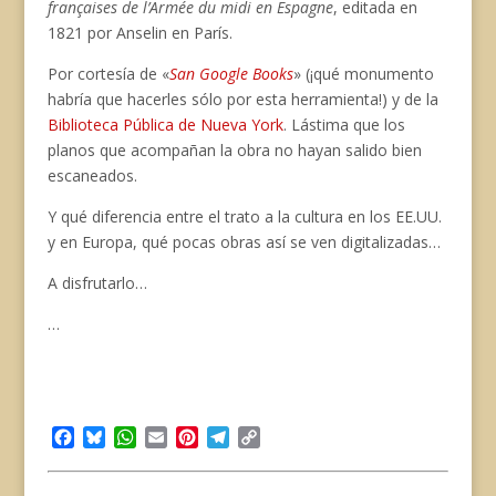
françaises de l’Armée du midi en Espagne
, editada en
1821 por Anselin en París.
Por cortesía de «
San Google Books
» (¡qué monumento
habría que hacerles sólo por esta herramienta!) y de la
Biblio
teca Pública de Nueva York
. Lástima que los
planos que acompañan la obra no hayan salido bien
escaneados.
Y qué diferencia entre el trato a la cultura en los EE.UU.
y en Europa, qué pocas obras así se ven digitalizadas…
A disfrutarlo…
…
F
B
W
E
P
T
C
a
l
h
m
i
e
o
c
u
a
a
n
l
p