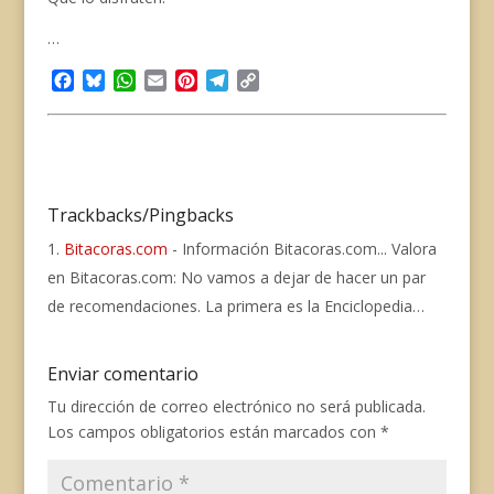
…
F
B
W
E
P
T
C
a
l
h
m
i
e
o
c
u
a
a
n
l
p
e
e
t
i
t
e
y
b
s
s
l
e
g
L
o
k
A
r
r
i
o
y
p
e
a
n
Trackbacks/Pingbacks
k
p
s
m
k
Bitacoras.com
- Información Bitacoras.com... Valora
t
en Bitacoras.com: No vamos a dejar de hacer un par
de recomendaciones. La primera es la Enciclopedia…
Enviar comentario
Tu dirección de correo electrónico no será publicada.
Los campos obligatorios están marcados con
*