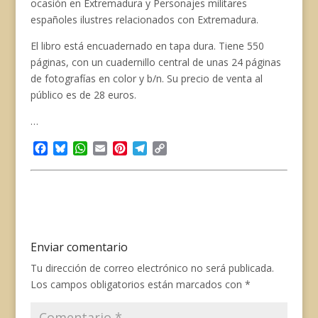
ocasión en Extremadura y Personajes militares
españoles ilustres relacionados con Extremadura.
El libro está encuadernado en tapa dura. Tiene 550
páginas, con un cuadernillo central de unas 24 páginas
de fotografías en color y b/n. Su precio de venta al
público es de 28 euros.
…
F
B
W
E
P
T
C
a
l
h
m
i
e
o
c
u
a
a
n
l
p
e
e
t
i
t
e
y
b
s
s
l
e
g
L
o
k
A
r
r
i
o
y
p
e
a
n
Enviar comentario
k
p
s
m
k
t
Tu dirección de correo electrónico no será publicada.
Los campos obligatorios están marcados con
*