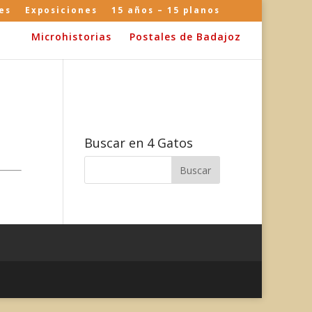
es
Exposiciones
15 años – 15 planos
Microhistorias
Postales de Badajoz
Buscar en 4 Gatos