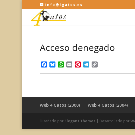
info@4gatos.es
Acceso denegado
Facebook
Bluesky
WhatsApp
Email
Pinterest
Telegram
Copy
Link
Web 4 Gatos (2000)
Web 4 Gatos (2004)
Diseñado por
Elegant Themes
| Desarrollado por
W