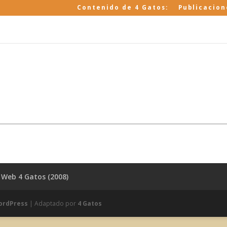
Contenido de 4 Gatos:
Publicacion
Web 4 Gatos (2008)
ordPress
| Adaptado por
4 Gatos